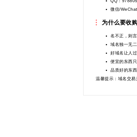
QQ：978805
微信/WeChat
为什么要收
名不正，则言
域名独一无二
好域名让人过
便宜的东西只
品质好的东西
温馨提示
：域名交易